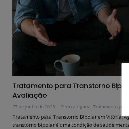
Tratamento para Transtorno Bipol
Avaliação
27 de junho de 2025
Sem categoria
,
Tratamento para
Tratamento para Transtorno Bipolar em Vitória: A
transtorno bipolar é uma condição de saúde ment