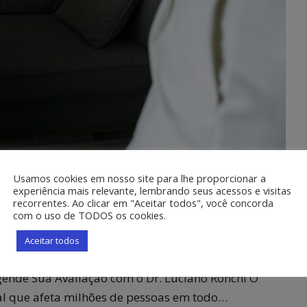
Usamos cookies em nosso site para lhe proporcionar a
experiência mais relevante, lembrando seus acessos e visitas
ar em Vitória: Agende Sua
recorrentes. Ao clicar em "Aceitar todos", você concorda
com o uso de TODOS os cookies.
Aceitar todos
 Transtorno Bipolar
Nenhum comentário
gende Sua Avaliação com o Dr. Luciano Ronchi O
al que afeta milhões de pessoas em todo…