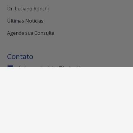
Dr. Luciano Ronchi
Últimas Notícias
Agende sua Consulta
Contato
luciano.psiquiatra@hotmail.com
Av. Nossa Senhora da Penha, 250, sala 505.
Bairro Santa Helena, Vitória, ES.