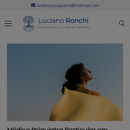
luciano.psiquiatra@hotmail.com
Médico Psiquiatra Particular em