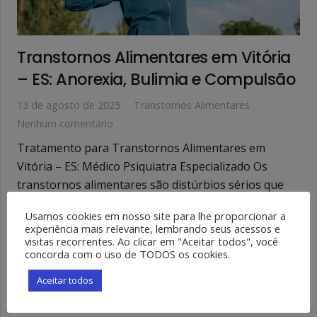
Transtornos Alimentares em Vitória
– ES: Anorexia, Bulimia e Compulsão
13 de agosto de 2025
Transtornos Alimentares
Nenhum comentário
Tratamento para Transtornos Alimentares em
Vitória – ES: Médico Psiquiatra Especializado Os
transtornos alimentares são distúrbios sérios que
afetam a relação da pessoa com a comida, o peso e
Usamos cookies em nosso site para lhe proporcionar a
a…
experiência mais relevante, lembrando seus acessos e
visitas recorrentes. Ao clicar em "Aceitar todos", você
concorda com o uso de TODOS os cookies.
LER MAIS
Aceitar todos