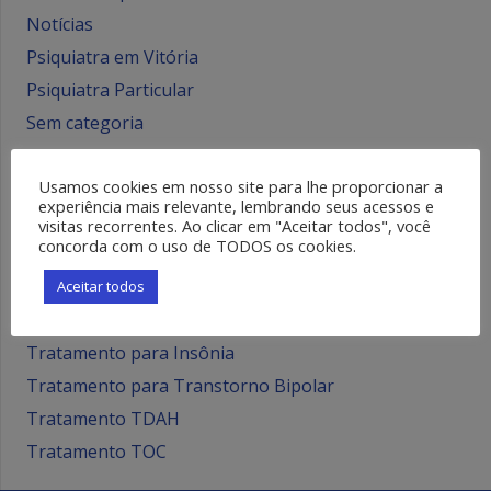
Notícias
Psiquiatra em Vitória
Psiquiatra Particular
Sem categoria
Transtorno Bipolar
Usamos cookies em nosso site para lhe proporcionar a
Transtornos Alimentares
experiência mais relevante, lembrando seus acessos e
Transtornos Mentais
visitas recorrentes. Ao clicar em "Aceitar todos", você
concorda com o uso de TODOS os cookies.
Tratamento Ansiedade
Tratamento Depressão
Aceitar todos
Tratamento para Esquizofrenia
Tratamento para Insônia
Tratamento para Transtorno Bipolar
Tratamento TDAH
Tratamento TOC