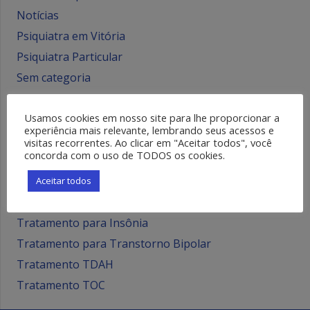
Notícias
Psiquiatra em Vitória
Psiquiatra Particular
Sem categoria
Transtorno Bipolar
Usamos cookies em nosso site para lhe proporcionar a
Transtornos Alimentares
experiência mais relevante, lembrando seus acessos e
Transtornos Mentais
visitas recorrentes. Ao clicar em "Aceitar todos", você
concorda com o uso de TODOS os cookies.
Tratamento Ansiedade
Tratamento Depressão
Aceitar todos
Tratamento para Esquizofrenia
Tratamento para Insônia
Tratamento para Transtorno Bipolar
Tratamento TDAH
Tratamento TOC